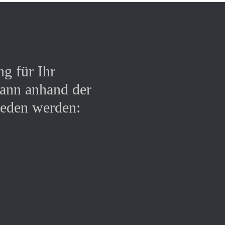
g für Ihr
Diffusionsfä
kann anhand der
Diffusionswi
ieden werden:
Kohlenstoffd
Witterungsbes
Fähigkeit zur
Verschleißfes