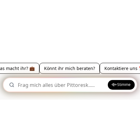
it und Langlebigkeit
g auch gegen Gase und Flüssigkeiten, und auch als Grundieru
ls Imprägnierungen, die richtige Wahl. Dahingegen bieten Bes